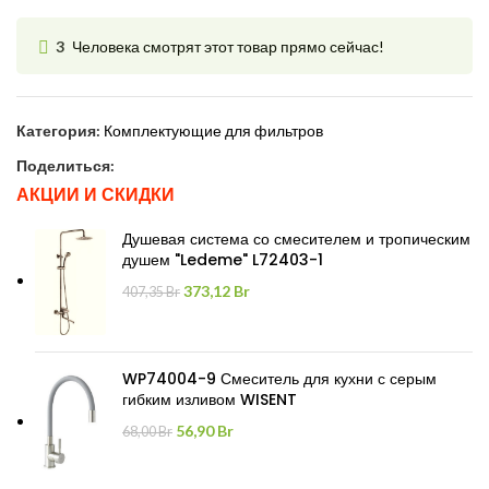
3
Человека смотрят этот товар прямо сейчас!
Категория:
Комплектующие для фильтров
Поделиться:
АКЦИИ И СКИДКИ
Душевая система со смесителем и тропическим
душем "Ledeme" L72403-1
Первоначальная
Текущая
373,12
Br
407,35
Br
цена
цена:
составляла
373,12 Br.
407,35 Br.
WP74004-9 Смеситель для кухни с серым
гибким изливом WISENT
Первоначальная
Текущая
56,90
Br
68,00
Br
цена
цена:
составляла
56,90 Br.