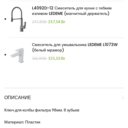
68,00 Br.
L4092D-12 Смеситель для кухни с гибким
изливом LEDEME (магнитный держатель)
Первоначальная
Текущая
217,54
Br
247,30
Br
цена
цена:
составляла
217,54 Br.
247,30 Br.
Смеситель для умывальника LEDEME L1073W
(белый мрамор)
Первоначальная
Текущая
151,53
Br
165,00
Br
цена
цена:
составляла
151,53 Br.
165,00 Br.
ОПИСАНИЕ
Ключ для колбы фильтра 98мм. 8 зубьев
Материал: Пластик