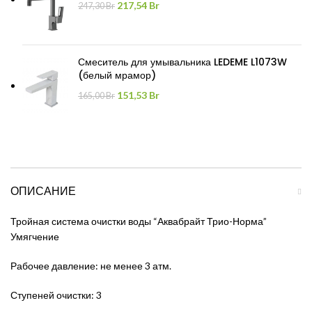
Первоначальная
Текущая
217,54
Br
247,30
Br
цена
цена:
составляла
217,54 Br.
247,30 Br.
Смеситель для умывальника LEDEME L1073W
(белый мрамор)
Первоначальная
Текущая
151,53
Br
165,00
Br
цена
цена:
составляла
151,53 Br.
165,00 Br.
ОПИСАНИЕ
Тройная система очистки воды “Аквабрайт Трио-Норма”
Умягчение
Рабочее давление: не менее 3 атм.
Ступеней очистки: 3