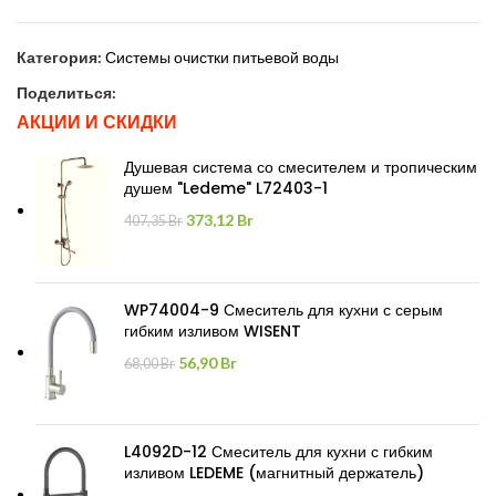
Категория:
Системы очистки питьевой воды
Поделиться:
АКЦИИ И СКИДКИ
Душевая система со смесителем и тропическим
душем "Ledeme" L72403-1
Первоначальная
Текущая
373,12
Br
407,35
Br
цена
цена:
составляла
373,12 Br.
407,35 Br.
WP74004-9 Смеситель для кухни с серым
гибким изливом WISENT
Первоначальная
Текущая
56,90
Br
68,00
Br
цена
цена:
составляла
56,90 Br.
68,00 Br.
L4092D-12 Смеситель для кухни с гибким
изливом LEDEME (магнитный держатель)