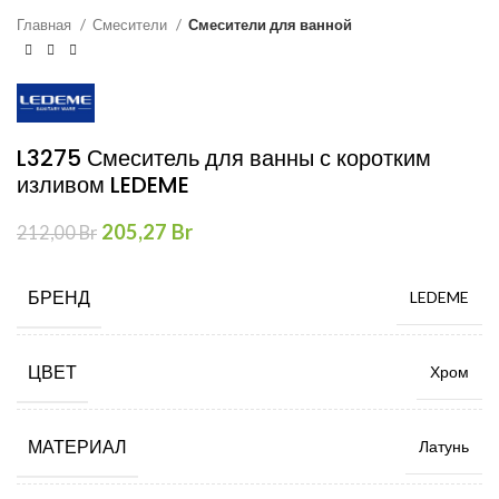
Главная
Смесители
Смесители для ванной
L3275 Смеситель для ванны с коротким
изливом LEDEME
Первоначальная
Текущая
205,27
Br
212,00
Br
цена
цена:
составляла
205,27 Br.
БРЕНД
LEDEME
212,00 Br.
ЦВЕТ
Хром
МАТЕРИАЛ
Латунь