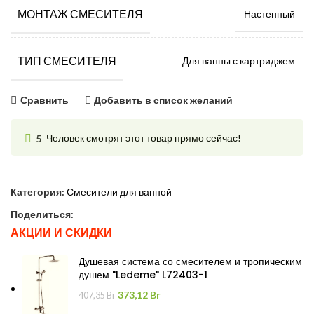
МОНТАЖ СМЕСИТЕЛЯ
Настенный
ТИП СМЕСИТЕЛЯ
Для ванны с картриджем
Сравнить
Добавить в список желаний
5
Человек смотрят этот товар прямо сейчас!
Категория:
Смесители для ванной
Поделиться:
АКЦИИ И СКИДКИ
Душевая система со смесителем и тропическим
душем "Ledeme" L72403-1
Первоначальная
Текущая
373,12
Br
407,35
Br
цена
цена: