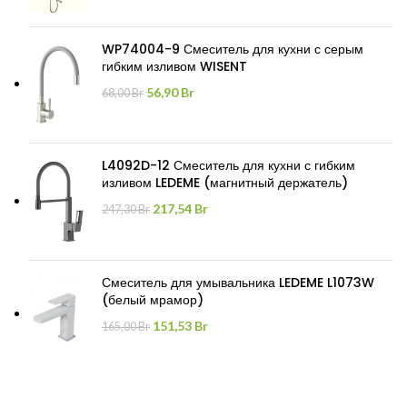
составляла
373,12 Br.
407,35 Br.
WP74004-9 Смеситель для кухни с серым
гибким изливом WISENT
Первоначальная
Текущая
56,90
Br
68,00
Br
цена
цена:
составляла
56,90 Br.
68,00 Br.
L4092D-12 Смеситель для кухни с гибким
изливом LEDEME (магнитный держатель)
Первоначальная
Текущая
217,54
Br
247,30
Br
цена
цена:
составляла
217,54 Br.
247,30 Br.
Смеситель для умывальника LEDEME L1073W
(белый мрамор)
Первоначальная
Текущая
151,53
Br
165,00
Br
цена
цена:
составляла
151,53 Br.
165,00 Br.