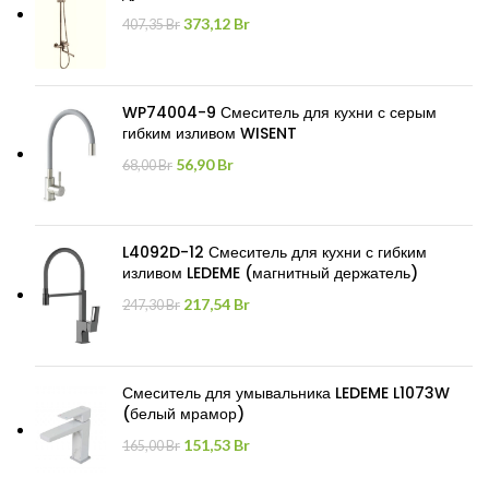
Первоначальная
Текущая
373,12
Br
407,35
Br
цена
цена:
составляла
373,12 Br.
407,35 Br.
WP74004-9 Смеситель для кухни с серым
гибким изливом WISENT
Первоначальная
Текущая
56,90
Br
68,00
Br
цена
цена:
составляла
56,90 Br.
68,00 Br.
L4092D-12 Смеситель для кухни с гибким
изливом LEDEME (магнитный держатель)
Первоначальная
Текущая
217,54
Br
247,30
Br
цена
цена:
составляла
217,54 Br.
247,30 Br.
Смеситель для умывальника LEDEME L1073W
(белый мрамор)
Первоначальная
Текущая
151,53
Br
165,00
Br
цена
цена: