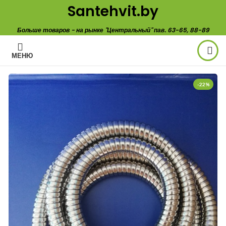
Santehvit.by
Больше товаров - на рынке "Центральный" пав. 63-65, 88-89
МЕНЮ
-22%