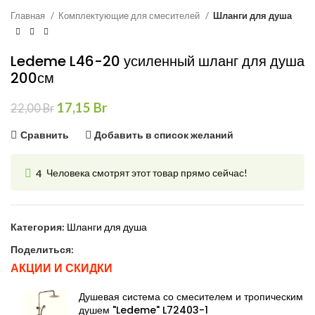
Главная
Комплектующие для смесителей
Шланги для душа
Ledeme L46-20 усиленный шланг для душа
200см
Первоначальная
Текущая
17,15
Br
22,00
Br
цена
цена:
Сравнить
Добавить в список желаний
составляла
17,15 Br.
22,00 Br.
4
Человека смотрят этот товар прямо сейчас!
Категория:
Шланги для душа
Поделиться:
АКЦИИ И СКИДКИ
Душевая система со смесителем и тропическим
душем "Ledeme" L72403-1