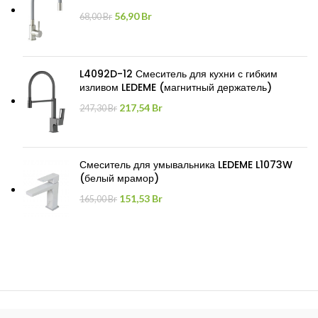
Первоначальная
Текущая
56,90
Br
68,00
Br
цена
цена:
составляла
56,90 Br.
68,00 Br.
L4092D-12 Смеситель для кухни с гибким
изливом LEDEME (магнитный держатель)
Первоначальная
Текущая
217,54
Br
247,30
Br
цена
цена:
составляла
217,54 Br.
247,30 Br.
Смеситель для умывальника LEDEME L1073W
(белый мрамор)
Первоначальная
Текущая
151,53
Br
165,00
Br
цена
цена:
составляла
151,53 Br.
165,00 Br.