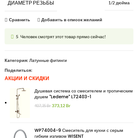
ДИАМЕТР РЕЗЬБЫ
1/2 дюйма
Сравнить
Добавить в список желаний
5
Человек смотрят этот товар прямо сейчас!
Категория:
Латунные фитинги
Поделиться:
АКЦИИ И СКИДКИ
Душевая система со смесителем и тропическим
душем "Ledeme" L72403-1
Первоначальная
Текущая
373,12
Br
407,35
Br
цена
цена:
составляла
373,12 Br.
407,35 Br.
WP74004-9 Смеситель для кухни с серым
гибким изливом WISENT