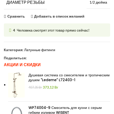
ДИАМЕТР РЕЗЬБЫ
1/2 дюйма
Сравнить
Добавить в список желаний
4
Человека смотрят этот товар прямо сейчас!
Категория:
Латунные фитинги
Поделиться:
АКЦИИ И СКИДКИ
Душевая система со смесителем и тропическим
душем "Ledeme" L72403-1
Первоначальная
Текущая
373,12
Br
407,35
Br
цена
цена:
составляла
373,12 Br.
407,35 Br.
WP74004-9 Смеситель для кухни с серым
гибким изливом WISENT