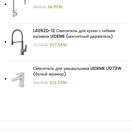
Первоначальная
Текущая
56,90
Br
68,00
Br
цена
цена:
составляла
56,90 Br.
68,00 Br.
L4092D-12 Смеситель для кухни с гибким
изливом LEDEME (магнитный держатель)
Первоначальная
Текущая
217,54
Br
247,30
Br
цена
цена:
составляла
217,54 Br.
247,30 Br.
Смеситель для умывальника LEDEME L1073W
(белый мрамор)
Первоначальная
Текущая
151,53
Br
165,00
Br
цена
цена:
составляла
151,53 Br.
165,00 Br.