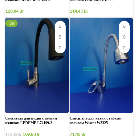
118,84
Br
114,40
Br
-5%
Смеситель для кухни с гибким
Смеситель для кухни с гибким
изливом LEDEME L74199-2
изливом Wisent W5325
Первоначальная
Текущая
109,80
Br
71,42
Br
116,00
Br