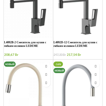
L4092B-2 Смеситель для кухни с
L4092D-12 Смеситель для кухни с
гибким изливом LEDEME
гибким изливом LEDEME
(магнитный держатель)
(магнитный держатель)
Первоначальная
Текущая
208,67
Br
217,54
Br
247,30
Br
цена
цена:
составляла
217,54 Br.
НОВЫЙ
-16%
247,30 Br.
НОВЫЙ