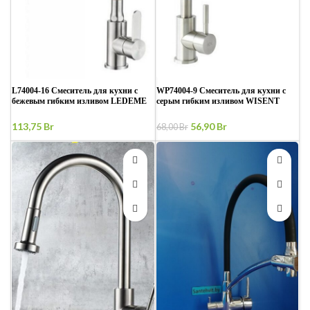
L74004-16 Смеситель для кухни с
WP74004-9 Смеситель для кухни с
бежевым гибким изливом LEDEME
серым гибким изливом WISENT
Первоначальная
Текущая
113,75
Br
56,90
Br
68,00
Br
цена
цена:
составляла
56,90 Br.
68,00 Br.