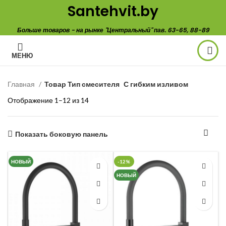
Santehvit.by
Больше товаров - на рынке "Центральный" пав. 63-65, 88-89
МЕНЮ
Главная
Товар Тип смесителя
С гибким изливом
Отображение 1–12 из 14
Показать боковую панель
НОВЫЙ
-12%
НОВЫЙ